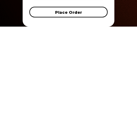
Place Order
Home
Memberships
Events
Classes
🗓
Monday – Friday
☀️ 6 AM - 🌙 9 PM
🗓
Saturday & Sunday
☀️ 9 AM - 🌙 3 PM
Ámsterdam 317, Hipódromo, Cuauhtémoc, 06100 Ciudad de México, CDMX
Privacy Policy